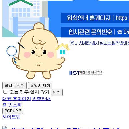
팝업존 정지
팝업존 재생
오늘 하루 열지 않기
닫기
대표 홈페이지
입학안내
홈
인스타
POPUP
7
사이트맵