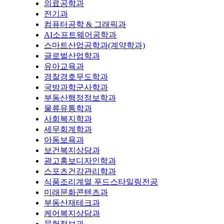
의료공학과
전기과
컴퓨터공학 & 그래픽과
AI소프트웨어공학과
스마트산업공학과(계약학과)
글로벌산업학과
유아교육과
경찰경호무도학과
국방과학군사학과
부동산행정정보학과
물류유통학과
사회복지학과
세무회계학과
아동보육과
보건복지상담과
광고홍보디자인학과
스포츠건강관리학과
식품조리계열 푸드스타일링전공
미래문화콘텐츠과
부동산재테크과
케어복지상담과
문헌정보과