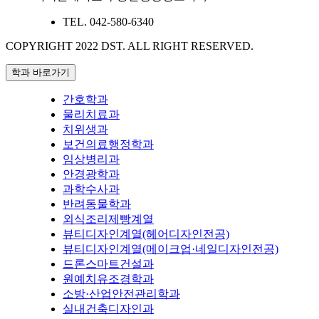
TEL.
042-580-6340
COPYRIGHT 2022 DST.
ALL RIGHT RESERVED.
학과 바로가기
간호학과
물리치료과
치위생과
보건의료행정학과
임상병리과
안경광학과
과학수사과
반려동물학과
외식조리제빵계열
뷰티디자인계열(헤어디자인전공)
뷰티디자인계열(메이크업·네일디자인전공)
드론스마트건설과
원예치유조경학과
소방·산업안전관리학과
실내건축디자인과